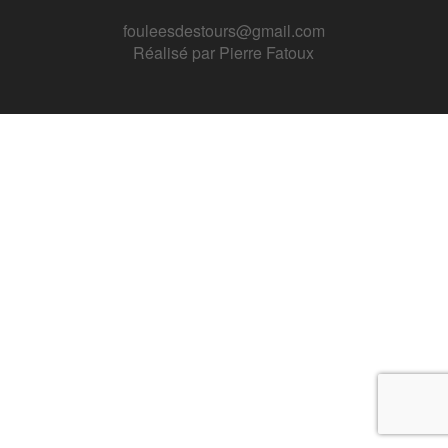
fouleesdestours@gmail.com
Réalisé par
Pierre Fatoux