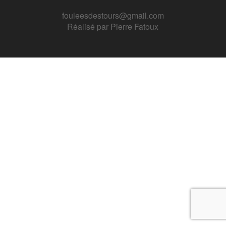
fouleesdestours@gmail.com
Réalisé par
Pierre Fatoux