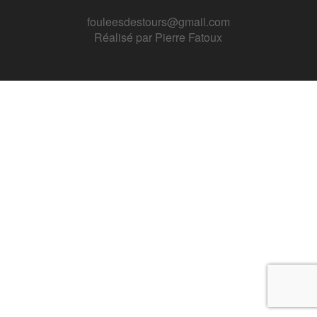
fouleesdestours@gmail.com
Réalisé par
Pierre Fatoux