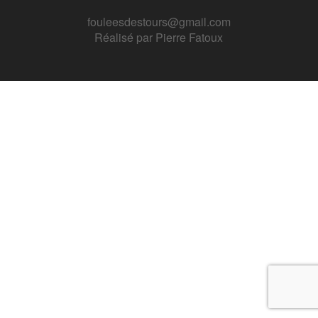
fouleesdestours@gmail.com
Réalisé par
Pierre Fatoux