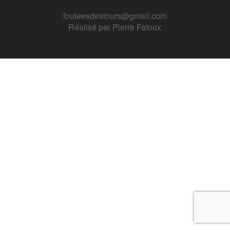
fouleesdestours@gmail.com
Réalisé par
Pierre Fatoux