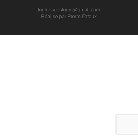
fouleesdestours@gmail.com
Réalisé par
Pierre Fatoux