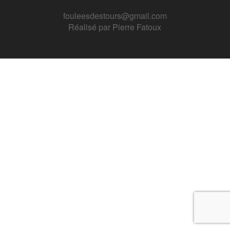
fouleesdestours@gmail.com
Réalisé par
Pierre Fatoux