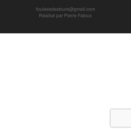
fouleesdestours@gmail.com
Réalisé par
Pierre Fatoux