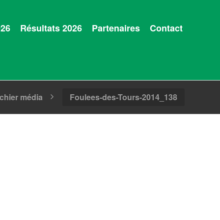
026
Résultats 2026
Partenaires
Contact
ichier média
Foulees-des-Tours-2014_138