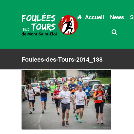
Accueil
News
S
Foulees-des-Tours-2014_138