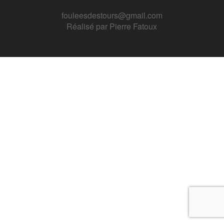
fouleesdestours@gmail.com
Réalisé par
Pierre Fatoux