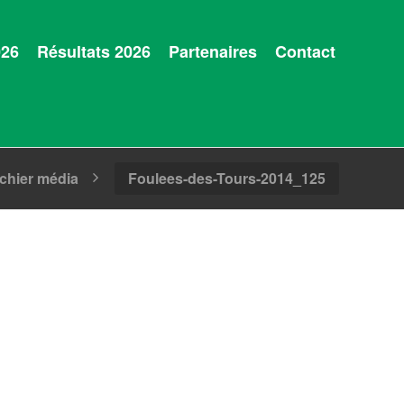
026
Résultats 2026
Partenaires
Contact
ichier média
Foulees-des-Tours-2014_125