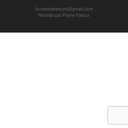
fouleesdestours@gmail.com
Réalisé par
Pierre Fatoux