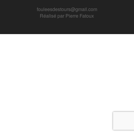
fouleesdestours@gmail.com
Réalisé par
Pierre Fatoux