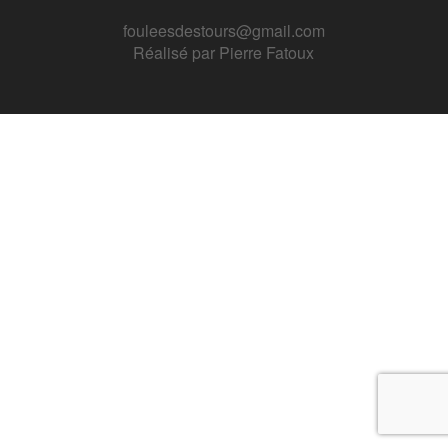
fouleesdestours@gmail.com
Réalisé par
Pierre Fatoux