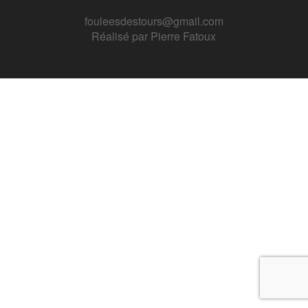
fouleesdestours@gmail.com
Réalisé par
Pierre Fatoux