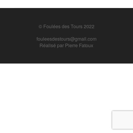
© Foulées des Tours 2022
fouleesdestours@gmail.com
Réalisé par
Pierre Fatoux