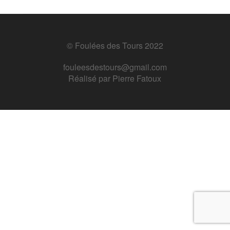
© Foulées des Tours 2022
fouleesdestours@gmail.com
Réalisé par
Pierre Fatoux