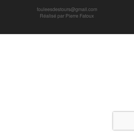
fouleesdestours@gmail.com
Réalisé par
Pierre Fatoux