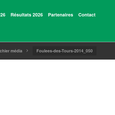
026
Résultats 2026
Partenaires
Contact
ichier média
Foulees-des-Tours-2014_050