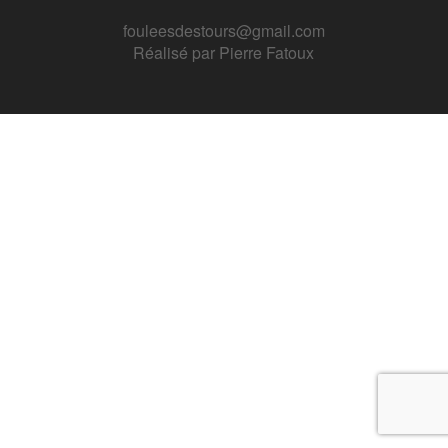
fouleesdestours@gmail.com
Réalisé par
Pierre Fatoux