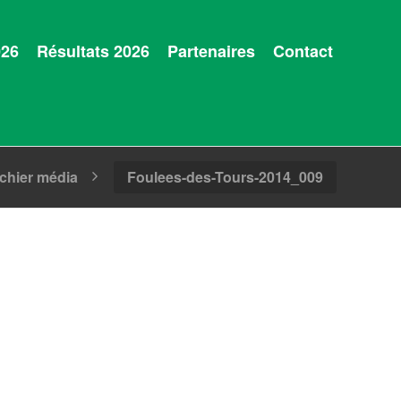
026
Résultats 2026
Partenaires
Contact
ichier média
Foulees-des-Tours-2014_009