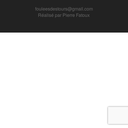
fouleesdestours@gmail.com
Réalisé par
Pierre Fatoux