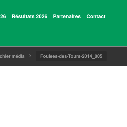
026
Résultats 2026
Partenaires
Contact
ichier média
Foulees-des-Tours-2014_005