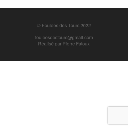
© Foulées des Tours 2022
fouleesdestours@gmail.com
Réalisé par
Pierre Fatoux