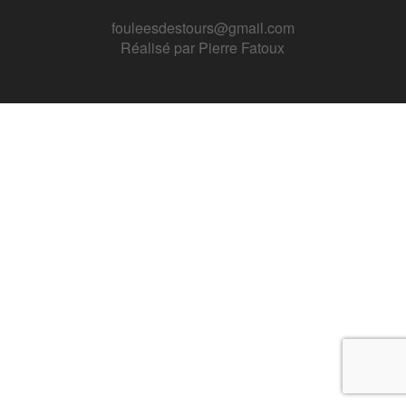
fouleesdestours@gmail.com
Réalisé par
Pierre Fatoux