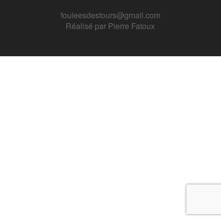
fouleesdestours@gmail.com
Réalisé par
Pierre Fatoux