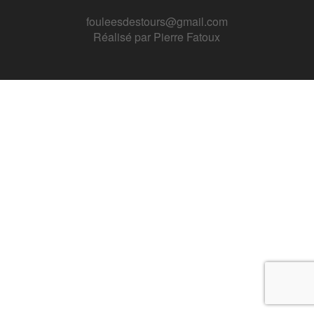
fouleesdestours@gmail.com
Réalisé par
Pierre Fatoux