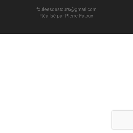
fouleesdestours@gmail.com
Réalisé par
Pierre Fatoux