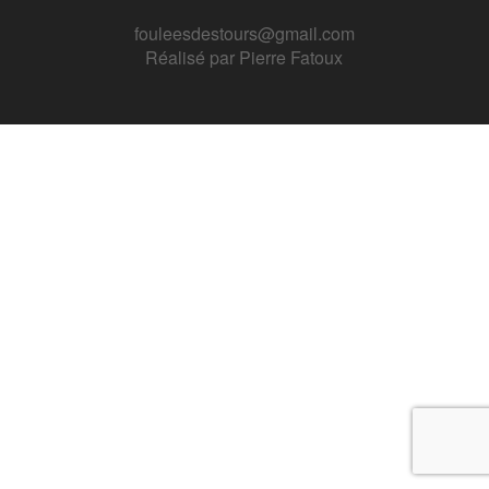
fouleesdestours@gmail.com
Réalisé par
Pierre Fatoux