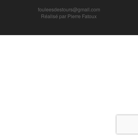
fouleesdestours@gmail.com
Réalisé par
Pierre Fatoux