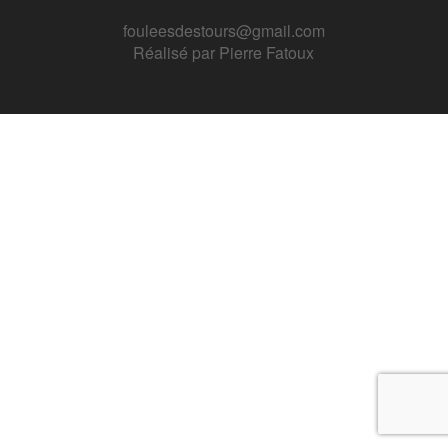
fouleesdestours@gmail.com
Réalisé par
Pierre Fatoux