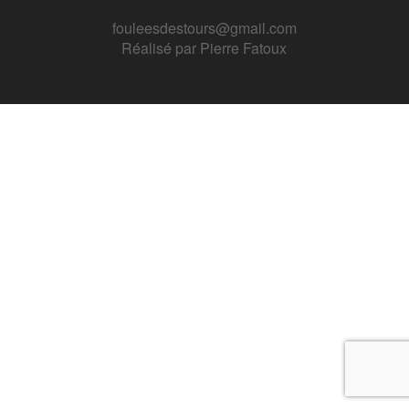
fouleesdestours@gmail.com
Réalisé par
Pierre Fatoux