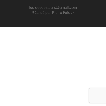
fouleesdestours@gmail.com
Réalisé par
Pierre Fatoux