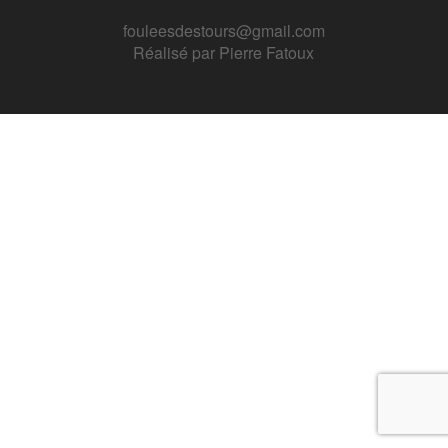
fouleesdestours@gmail.com
Réalisé par
Pierre Fatoux