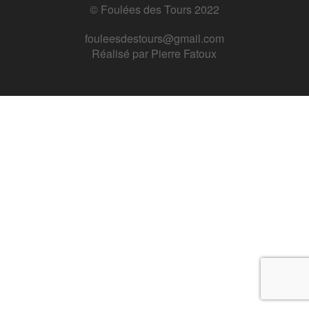
© Foulées des Tours 2022
fouleesdestours@gmail.com
Réalisé par
Pierre Fatoux