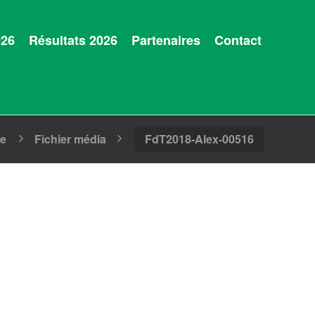
026
Résultats 2026
Partenaires
Contact
ge
Fichier média
FdT2018-Alex-00516