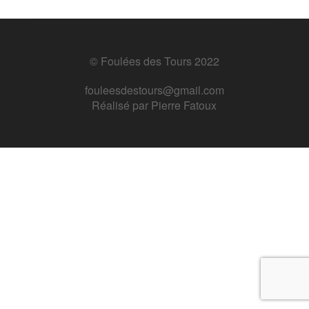
© Foulées des Tours 2022
fouleesdestours@gmail.com
Réalisé par
Pierre Fatoux