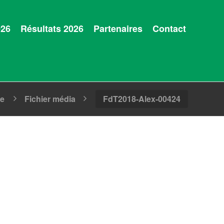
026
Résultats 2026
Partenaires
Contact
ge
Fichier média
FdT2018-Alex-00424