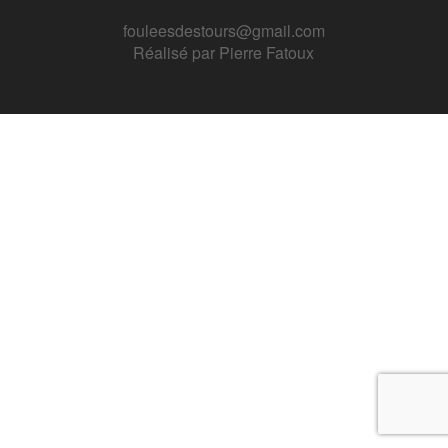
fouleesdestours@gmail.com
Réalisé par
Pierre Fatoux