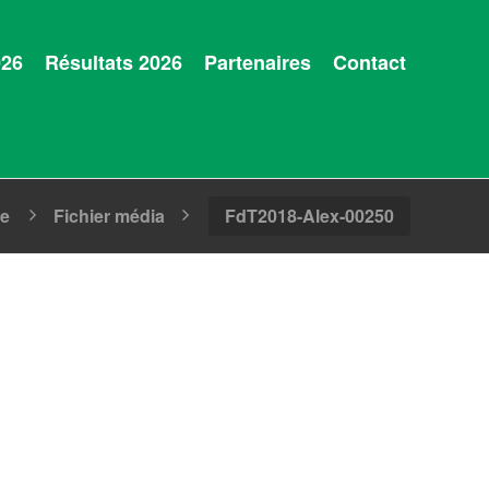
026
Résultats 2026
Partenaires
Contact
ge
Fichier média
FdT2018-Alex-00250