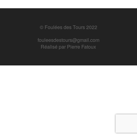
© Foulées des Tours 2022
fouleesdestours@gmail.com
Réalisé par
Pierre Fatoux