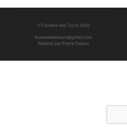
© Foulées des Tours 2022
fouleesdestours@gmail.com
Réalisé par
Pierre Fatoux