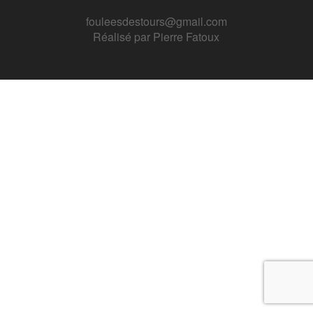
fouleesdestours@gmail.com
Réalisé par
Pierre Fatoux